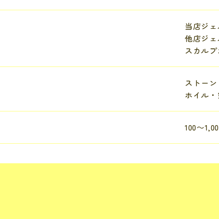
当店ジェル
他店ジェル
スカルプオ
ストーン
ホイル・
100〜1,0